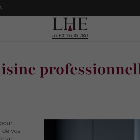
6
uisine professionnel
 pour
e de vos
lmar.