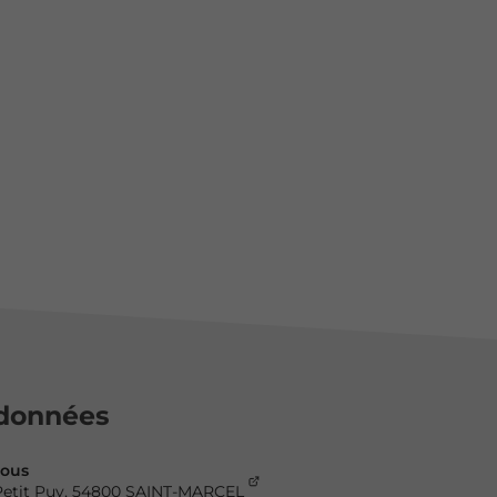
données
nous
etit Puy,
54800
SAINT-MARCEL