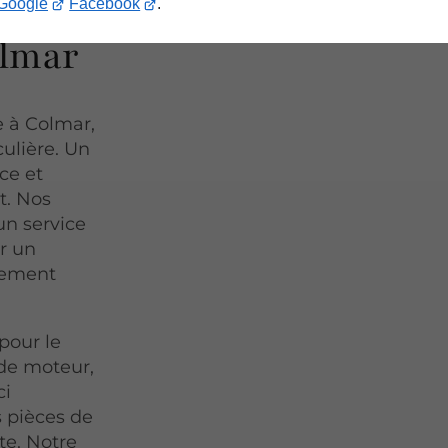
es
Google
Facebook
.
olmar
e à Colmar,
culière. Un
ce et
t. Nos
un service
r un
pement
pour le
 de moteur,
ci
s pièces de
te. Notre