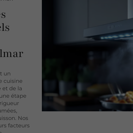
es
ls
olmar
t un
e cuisine
 et de la
 une étape
 rigueur
fumées,
uisson. Nos
rs facteurs