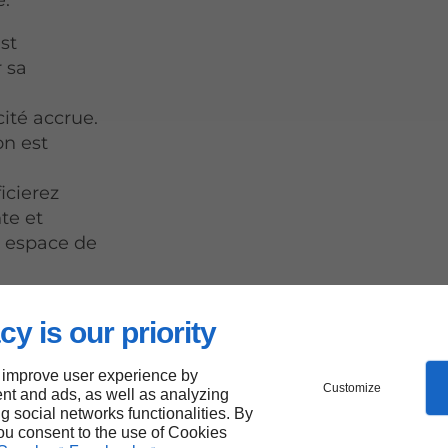
e.
st
 sa
ité accrue.
on est
icierez
nte et
 espace de
cy is our priority
unique
 improve user experience by
Customize
nt and ads, as well as analyzing
ng social networks functionalities. By
you consent to the use of Cookies