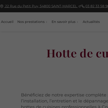
22 Rue du Petit Puy,
54800
SAINT-MARCEL
03 82 33 58 9
Accueil
Nos prestations
En savoir plus
Actualités
Hotte de c
Bénéficiez de notre expertise complète
l’installation, l’entretien et le dépannag
hottes de cuisines professionnelles à Co