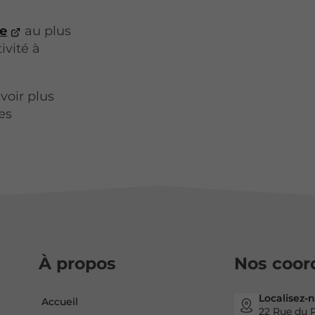
he
au plus
ivité à
voir plus
es
À propos
Nos coor
Localisez-
Accueil
22 Rue du P